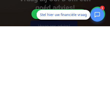
goéd advies!
Stel hier uw financiële vraag
Vraag ons advies!
OSFD
Kerkeland 9-C
6651 KN
Druten