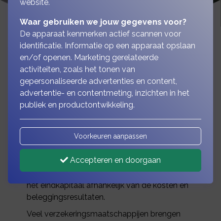
website.
Waar gebruiken we jouw gegevens voor?
De apparaat kenmerken actief scannen voor
identificatie. Informatie op een apparaat opslaan
en/of openen. Marketing gerelateerde
Bekijk de mogelijkheden
activiteiten, zoals het tonen van
gepersonaliseerde advertenties en content,
van een
advertentie- en contentmeting, inzichten in het
beleggingsverzekering
publiek en productontwikkeling.
Voorkeuren aanpassen
Wordt bij de kapitaalverzekering gespaard en
is er sprake van een afgesproken eindkapitaal,
Accepteren en doorgaan
met of zonder winstdeling, bij de
beleggingsverzekering wordt er belegd en is
het eindkapitaal afhankelijk van de kosten en
beleggingsresultaten.
Veel verzekeringsmaatschappijen brengen