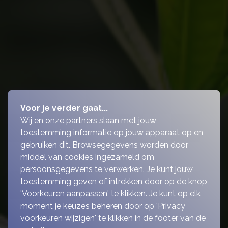
Voor je verder gaat...
Wij en onze partners slaan met jouw
toestemming informatie op jouw apparaat op en
gebruiken dit. Browsegegevens worden door
middel van cookies ingezameld om
persoonsgegevens te verwerken. Je kunt jouw
toestemming geven of intrekken door op de knop
'Voorkeuren aanpassen' te klikken. Je kunt op elk
moment je keuzes beheren door op 'Privacy
voorkeuren wijzigen' te klikken in de footer van de