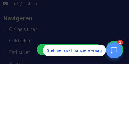
info@osfd.nl
Navigeren
Online sluiten
Geldzaken
Stel hier uw financiële vraag
Particulier
Zakelijk
Verduurzamen
Service
Contact
Webtools
Volg ons op social media